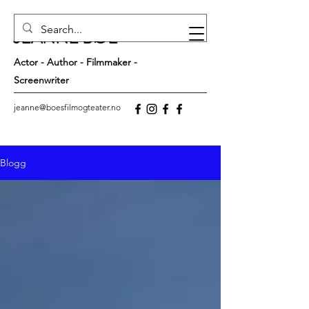
JEANNE BØE
Actor - Author - Filmmaker -
Screenwriter
jeanne@boesfilmogteater.no
Blogg